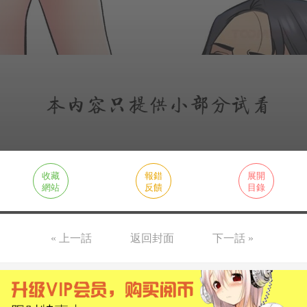
收藏
報錯
展開
網站
反饋
目錄
« 上一話
返回封面
下一話 »