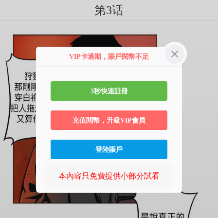
第3话
VIP卡過期，賬戶閱幣不足
3秒快速註冊
充值閱幣，升級VIP會員
登陸賬戶
本內容只免費提供小部分試看