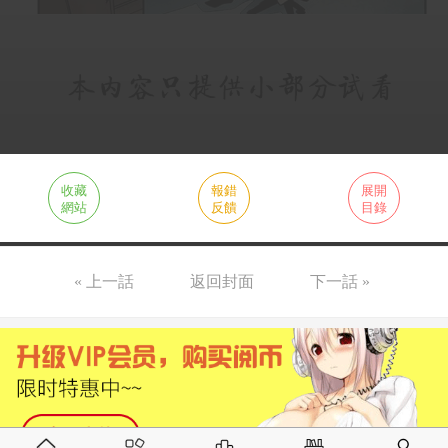
收藏
報錯
展開
網站
反饋
目錄
« 上一話
返回封面
下一話 »